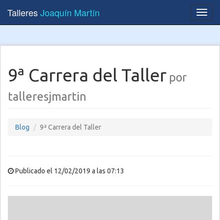
Talleres
Joaquín Martín
Toggl
navig
9ª Carrera del Taller
por
talleresjmartin
Blog
9ª Carrera del Taller
Publicado el 12/02/2019 a las 07:13